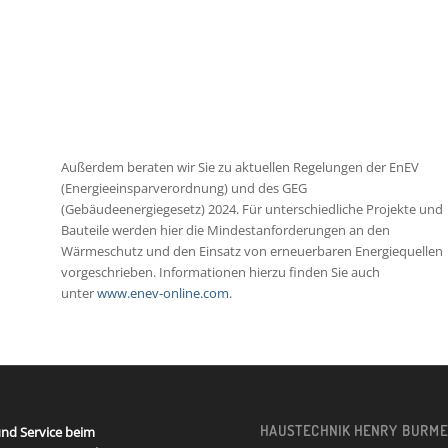
Außerdem beraten wir Sie zu aktuellen Regelungen der EnEV
(Energieeinsparverordnung) und des GEG
(Gebäudeenergiegesetz) 2024. Für unterschiedliche Projekte und
Bauteile werden hier die Mindestanforderungen an den
Wärmeschutz und den Einsatz von erneuerbaren Energiequellen
vorgeschrieben. Informationen hierzu finden Sie auch
unter
www.enev-online.com
.
HAUSTECHNIK HENRY BURM
nd Service beim