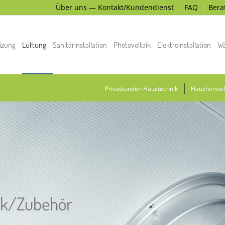
Über uns — Kontakt/Kundendienst
FAQ
Bera
izung
Lüftung
Sanitärinstallation
Photovoltaik
Elektroinstallation
W
Privatkunden Haustechnik
Hausherstel
ik/Zubehör