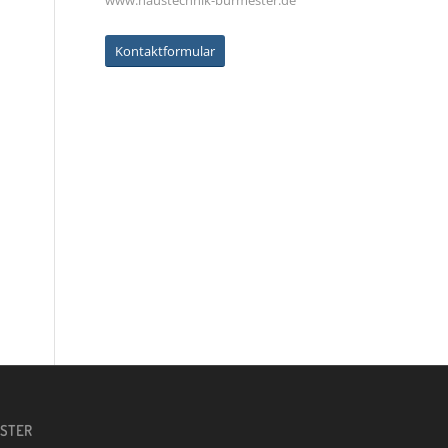
www.haustechnik-burmester.de
Kontaktformular
ESTER