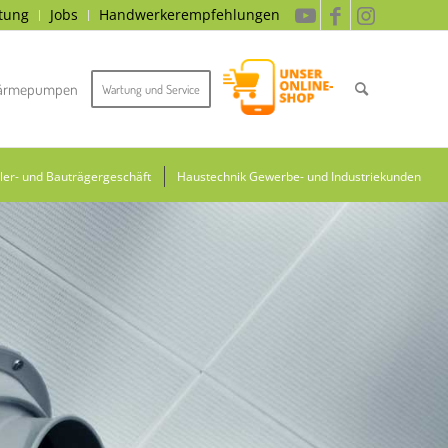
tung
Jobs
Handwerkerempfehlungen
ärmepumpen
Wartung und Service
ler- und Bauträgergeschäft
Haustechnik Gewerbe- und Industriekunden