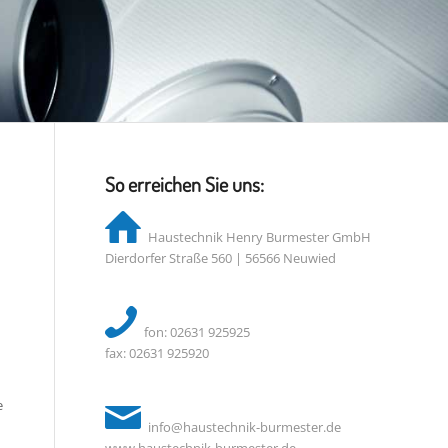
So erreichen Sie uns:
Haustechnik Henry Burmester GmbH
Dierdorfer Straße 560 | 56566 Neuwied
fon: 02631 925925
fax: 02631 925920
e
info@haustechnik-burmester.de